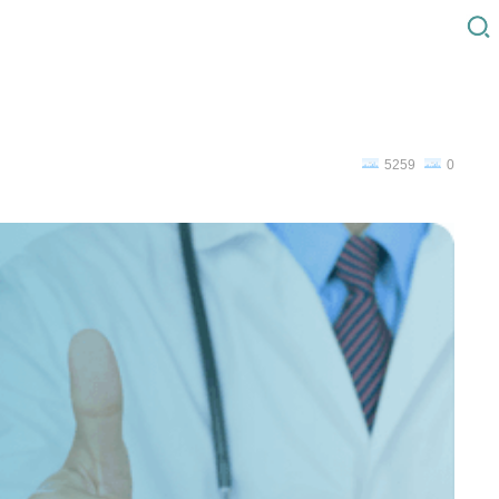
5259
0