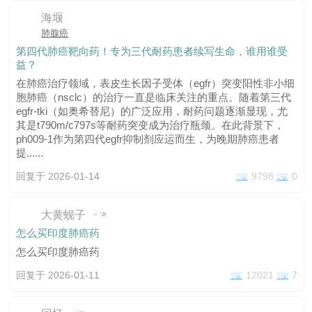
海堰
肺腺癌
第四代肺癌靶向药！专为三代耐药患者续写生命，谁用谁受
益？
在肺癌治疗领域，表皮生长因子受体（egfr）突变阳性非小细
胞肺癌（nsclc）的治疗一直是临床关注的重点。随着第三代
egfr-tki（如奥希替尼）的广泛应用，耐药问题逐渐显现，尤
其是t790m/c797s等耐药突变成为治疗瓶颈。在此背景下，
ph009-1作为第四代egfr抑制剂应运而生，为晚期肺癌患者
提......
回复于 2026-01-14
9798
0
大黄蚬子
怎么买印度肺癌药
怎么买印度肺癌药
回复于 2026-01-11
12021
7