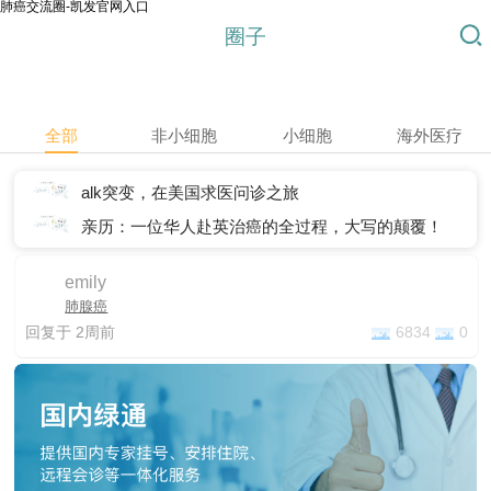
肺癌交流圈-凯发官网入口
圈子
全部
非小细胞
小细胞
海外医疗
置顶
alk突变，在美国求医问诊之旅
置顶
亲历：一位华人赴英治癌的全过程，大写的颠覆！
emily
肺腺癌
回复于 2周前
6834
0