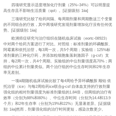
四项研究显示适度增加化疗剂量（25%–34%）可以明显提
高生存且不影响生活质量（qol）。[证据级别: 1iia]
三项研究比较了给药间隔、每周期剂量和周期数这三个变量
的不同组合的疗效，其中两项研究发现剂量增加化疗没有任何优
势。[证据级别: 1iia]
欧洲癌症研究与治疗组织在随机临床试验（eortc-08923）
中对两个给药方案进行了对比。对照组：标准剂量的环磷酰胺、
阿霉素和依托泊苷，每3周一次，共5个周期；实验组：125%标
准剂量的三种化疗药，并添加粒细胞集落刺激因子（g-csf）支
持，每2周一次，共4个周期。实验组的中位剂量强度高70%；两
组的中位累计剂量类似。两个治疗组的中位生存时间和2年生存
率无差别。
一项iii期随机临床试验比较了每4周给予异环磷酰胺 顺铂 依
托泊苷（ice）与每2周给药ice联合g-csf 自体血支持的疗效剂量
强化组的相对剂量强度为标准剂量组的1.84倍，但两组的治疗有
效率（分别为88%和80%）、中位生存时间（分别为14.4和13.9
个月）和2年生存率（分别为19%和22%）无显著差异。[证据级
别: 1iia]然而，剂量强化组的治疗时间更短，感染次数更少。