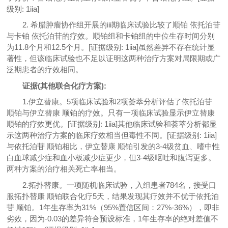
级别: 1iia]
2. 希腊肿瘤协作组开展的iii期临床试验比较了顺铂 依托泊苷
与卡铂 依托泊苷的疗效。顺铂组和卡铂组的中位生存时间分别
为11.8个月和12.5个月。[证据级别: 1iia]虽然差异不存在统计显
著性，但该临床试验也不足以证明这两种治疗方案对局限期或广
泛期患者的疗效相同。
证据(其他联合化疗方案):
1.伊立替康。5项临床试验和2项荟萃分析评估了依托泊苷
顺铂与伊立替康 顺铂的疗效。只有一项临床试验显示伊立替康
顺铂的疗效更优。[证据级别: 1iia]其他临床试验和荟萃分析都显
示这两种治疗方案的临床疗效相当但毒性不同。[证据级别: 1iia]
与依托泊苷 顺铂相比，伊立替康 顺铂引发的3-4级贫血、嗜中性
白血球减少症和血小板减少症更少，但3-4级呕吐和腹泻更多。
两种方案的治疗相关死亡率相当。
2.拓扑替康。一项随机临床试验，入组患者784名，接受口
服拓扑替康 顺铂联合化疗5天，结果发现其疗效并不优于依托泊
苷 顺铂。1年生存率为31%（95%置信区间：27%-36%），即非
劣效，因为-0.03的差异符合预设标准，1年生存率的绝对差值不