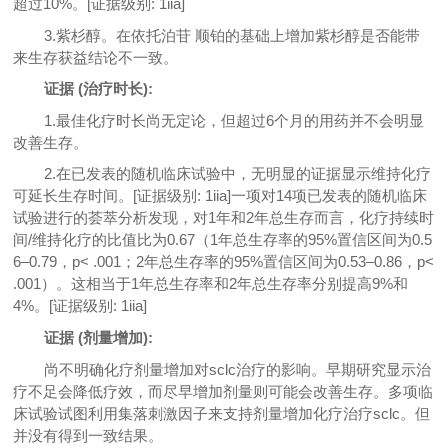
超过10%。[证据级别: 1iia]
3.紫杉醇。在依托泊苷 顺铂的基础上增加紫杉醇是否能带
来生存获益结论不一致。
证据 (治疗时长):
1.最佳化疗时长尚无定论，但超过6个月的用药并不会明显
改善生存。
2.在已发表的随机临床试验中，无明显的证据显示维持化疗
可延长生存时间。[证据级别: 1iia]一项对14项已发表的随机临床
试验进行的荟萃分析发现，对1年和2年总生存而言，化疗持续时
间/维持化疗的比值比为0.67（1年总生存率的95%置信区间为0.5
6–0.79，p< .001；2年总生存率的95%置信区间为0.53–0.86，p<
.001）。这相当于1年总生存率和2年总生存率分别提高9%和
4%。[证据级别: 1iia]
证据 (剂量增加):
尚不明确化疗剂量增加对sclc治疗的影响。早期研究显示治
疗不足会降低疗效，而尽早增加剂量则可能会改善生存。多项临
床试验试图利用集落刺激因子来支持剂量增加化疗治疗sclc。但
并没有得到一致结果。