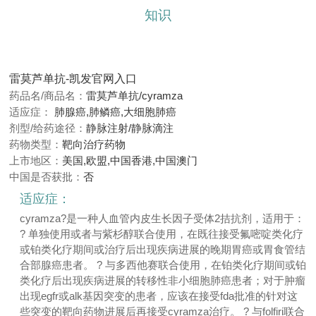
知识
雷莫芦单抗-凯发官网入口
药品名/商品名：
雷莫芦单抗/cyramza
适应症：
肺腺癌,肺鳞癌,大细胞肺癌
剂型/给药途径：
静脉注射/静脉滴注
药物类型：
靶向治疗药物
上市地区：
美国,欧盟,中国香港,中国澳门
中国是否获批：
否
适应症：
cyramza?是一种人血管内皮生长因子受体2拮抗剂，适用于：
? 单独使用或者与紫杉醇联合使用，在既往接受氟嘧啶类化疗
或铂类化疗期间或治疗后出现疾病进展的晚期胃癌或胃食管结
合部腺癌患者。 ? 与多西他赛联合使用，在铂类化疗期间或铂
类化疗后出现疾病进展的转移性非小细胞肺癌患者；对于肿瘤
出现egfr或alk基因突变的患者，应该在接受fda批准的针对这
些突变的靶向药物进展后再接受cyramza治疗。 ? 与folfiri联合