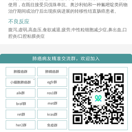
使用，在既往接受贝伐珠单抗、奥沙利铂和一种氟嘧啶类药物
治疗期间或治疗后出现疾病进展的转移性结直肠癌患者。
不良反应
腹泻,虚弱,高血压,食欲减退,疲劳,中性粒细胞减少症,鼻出血,口
腔炎/口腔粘膜炎症