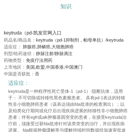
知识
keytruda（pd-凯发官网入口
药品名/商品名：
keytruda（pd-1抑制剂，帕母单抗）/keytruda
适应症：
肺腺癌,肺鳞癌,大细胞肺癌
剂型/给药途径：
静脉注射/静脉滴注
药物类型：
免疫疗法用药
上市地区：
美国,欧盟,中国香港,中国澳门
中国是否获批：
否
适应症：
keytruda是一种程序性死亡受体-1（pd-1）-阻断抗体，适用
于： 不可切除或转移性黑色素瘤患者。 具有pd-1表达的转移
性非小细胞肺癌患者（该表达须由fda批准的检查测出）；以
及铂类化疗期间或化疗后出现疾病进展的转移性非小细胞肺癌
患者；伴有egfr或alk肿瘤基因突变的患者，在接受keytruda治
疗前，须接受过获fda批准针对该类突变的治疗，并出现疾病
进展。 fda根据肿瘤缓解率与缓解持续时间数据经加速审批途