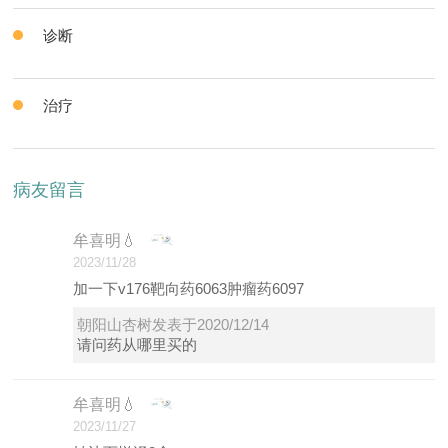
诊断
治疗
病友留言
牟喜明💧
2023/11/28
加一下v176靶向药6063肿瘤药6097
朝阳山杏树发表于2020/12/14
请问药从哪里买的
牟喜明💧
2023/11/27