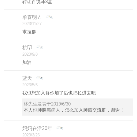
转让百悦泽3盒
牟喜明💧
2023/11/27
求拉群
杭🐷
2023/9/8
加油
蓝天
2023/5/6
我也想加入群你加了后也把拉进去吧
林先生发表于2019/6/30
本人也肺腺癌病人，怎么加入肺癌交流群，谢谢！
妈妈在活20年
2023/3/26