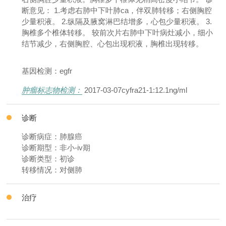
断意见： 1.考虑右肺中下叶肺ca，伴双肺转移；右侧胸腔
少量积液。 2.纵隔及腋窝淋巴结增多，心包少量积液。 3.
胸椎多个椎体转移。 较前次片右肺中下叶病灶减小，细小
结节减少，右侧胸腔、心包出现积液，胸椎出现转移。
基因检测：egfr
肿瘤标志物检测：
2017-03-07cyfra21-1:12.1ng/ml
诊断
诊断病症：肺腺癌
诊断期型：非小-iv期
诊断类型：初诊
转移情况：对侧肺
治疗