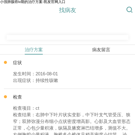
小强肺腺癌iv期的治疗方案-凯发官网入口
找病友
治疗方案
病友留言
症状
发生时间：2016-08-01
出现症状：持续性咳嗽
检查
检查项目：ct
检查结果：右肺中下叶片状实变影，中下叶支气管受压、狭
窄；双肺弥漫分布细小点状密度增高影。心影及大血管形态
正常，心包少量积液，纵隔及腋窝淋巴结增多，测值不大。
右侧胸腔少量积液。胸椎多个椎体见稍高密度小结节。 诊