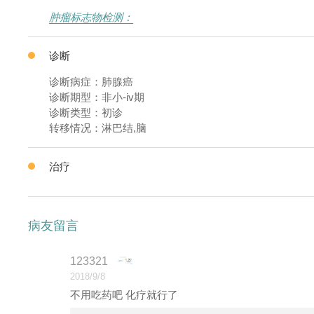
肿瘤标志物检测：
诊断
诊断病症：肺腺癌
诊断期型：非小-iv期
诊断类型：初诊
转移情况：淋巴结,脑
治疗
病友留言
123321
2018/9/8
不用吃药吧 化疗就行了