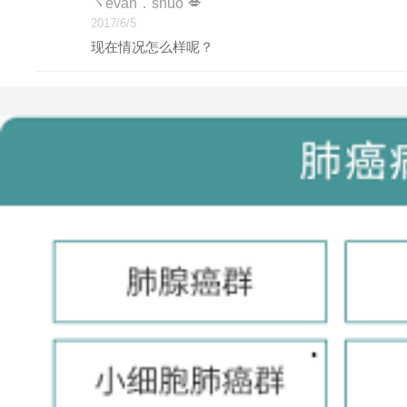
ヽevan．shuò 💋
2017/6/5
现在情况怎么样呢？