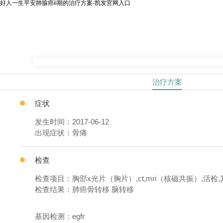
好人一生平安肺腺癌ii期的治疗方案-凯发官网入口
治疗方案
症状
发生时间：2017-06-12
出现症状：骨痛
检查
检查项目：胸部x光片（胸片）,ct,mri（核磁共振）,活检,
检查结果：肺癌骨转移 脑转移
基因检测：egfr