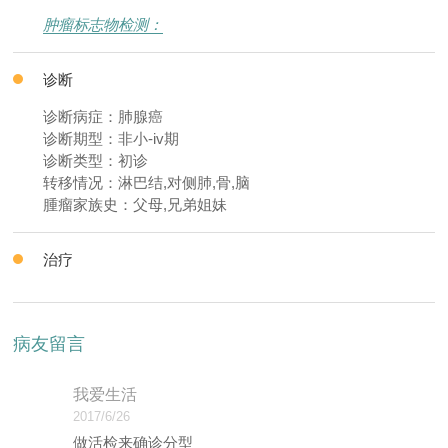
肿瘤标志物检测：
诊断
诊断病症：肺腺癌
诊断期型：非小-iv期
诊断类型：初诊
转移情况：淋巴结,对侧肺,骨,脑
腫瘤家族史：父母,兄弟姐妹
治疗
病友留言
我爱生活
2017/6/26
做活检来确诊分型