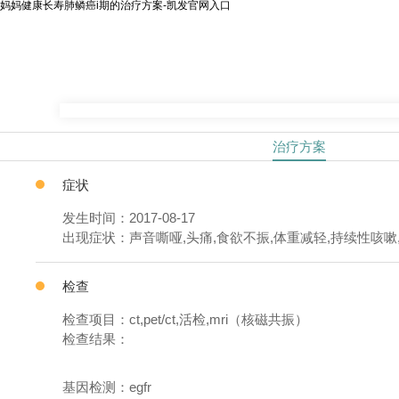
妈妈健康长寿肺鳞癌i期的治疗方案-凯发官网入口
治疗方案
症状
发生时间：2017-08-17
出现症状：声音嘶哑,头痛,食欲不振,体重减轻,持续性咳嗽
检查
检查项目：ct,pet/ct,活检,mri（核磁共振）
检查结果：
基因检测：egfr