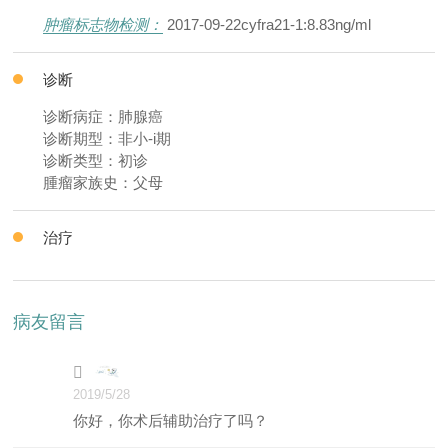
肿瘤标志物检测：
2017-09-22cyfra21-1:8.83ng/ml
诊断
诊断病症：肺腺癌
诊断期型：非小-i期
诊断类型：初诊
腫瘤家族史：父母
治疗
病友留言

2019/5/28
你好，你术后辅助治疗了吗？