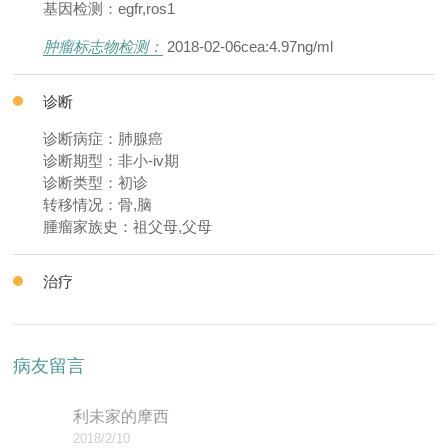
基因检测：egfr,ros1
肿瘤标志物检测：
2018-02-06cea:4.97ng/ml
诊断
诊断病症：肺腺癌
诊断期型：非小-iv期
诊断类型：初诊
转移情况：骨,脑
腫瘤家族史：祖父母,父母
治疗
病友留言
利未家的摩西
2018/2/10