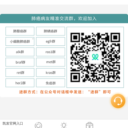
凯发官网入口