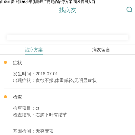
曲奇🎀爱上猫💓小细胞肺癌广泛期的治疗方案-凯发官网入口
找病友
治疗方案
病友留言
症状
发生时间：2016-07-01
出现症状：食欲不振,体重减轻,无明显症状
检查
检查项目：ct
检查结果：右肺下叶有结节
基因检测：无突变项