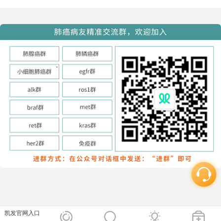
凯发官网入口