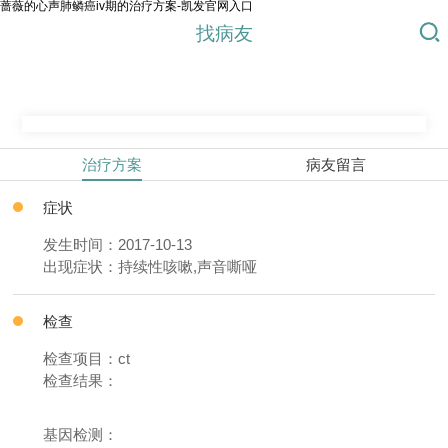
蔷薇的心声肺鳞癌iv期的治疗方案-凯发官网入口
找病友
治疗方案
病友留言
症状
发生时间：2017-10-13
出现症状：持续性咳嗽,声音嘶哑
检查
检查项目：ct
检查结果：
基因检测：