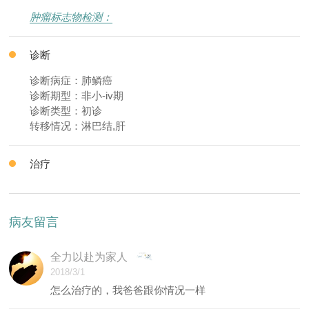
肿瘤标志物检测：
诊断
诊断病症：肺鳞癌
诊断期型：非小-iv期
诊断类型：初诊
转移情况：淋巴结,肝
治疗
病友留言
全力以赴为家人
2018/3/1
怎么治疗的，我爸爸跟你情况一样