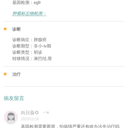
基因检测：egfr
肿瘤标志物检测：
诊断
诊断病症：肺腺癌
诊断期型：非小-iv期
诊断类型：初诊
转移情况：淋巴结,骨
治疗
病友留言
向日葵🌻
2023/11/16
基因检测需要两周，怕病情严重还有啥办法先治疗吗