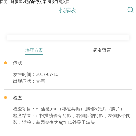
阳光～肺腺癌iv期的治疗方案-凯发官网入口
找病友
治疗方案
病友留言
症状
发生时间：2017-07-10
出现症状：骨痛
检查
检查项目：ct,活检,mri（核磁共振）,胸部x光片（胸片）
检查结果：ct扫描髋骨有阴影，右侧肺部阴影，左侧多个阴
影，活检，基因突变为egfr 19外显子缺失