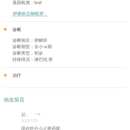
基因检测：braf
肿瘤标志物检测：
诊断
诊断病症：肺鳞癌
诊断期型：非小-iv期
诊断类型：初诊
转移情况：淋巴结,骨
治疗
病友留言
超。
2018/7/30
现在吃什么止疼药呢