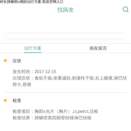
村长肺鳞癌iv期的治疗方案-凯发官网入口
找病友
治疗方案
病友留言
症状
发生时间：2017-12-15
出现症状：食欲不振,体重减轻,刺激性干咳,右上腹痛,淋巴结
肿大,骨痛
检查
检查项目：胸部x光片（胸片）,ct,pet/ct,活检
检查结果：肺鳞癌第四期骨转移淋巴转移