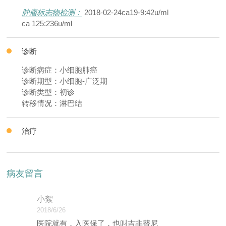
肿瘤标志物检测：
2018-02-24ca19-9:42u/ml
ca 125:236u/ml
诊断
诊断病症：小细胞肺癌
诊断期型：小细胞-广泛期
诊断类型：初诊
转移情况：淋巴结
治疗
病友留言
小絮
2018/6/26
医院就有，入医保了，也叫吉非替尼