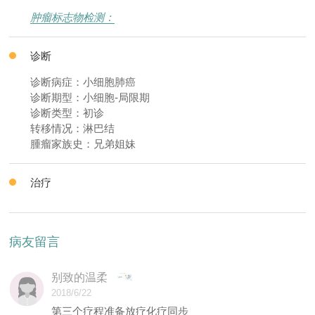
肿瘤标志物检测：
诊断
诊断病症：小细胞肺癌
诊断期型：小细胞-局限期
诊断类型：初诊
转移情况：淋巴结
腫瘤家族史：兄弟姐妹
治疗
病友留言
别致的温柔
2018/6/22
第三个疗程准备放疗化疗同步