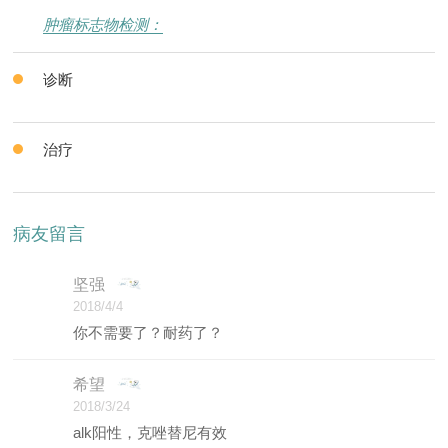
肿瘤标志物检测：
诊断
治疗
病友留言
坚强
2018/4/4
你不需要了？耐药了？
希望
2018/3/24
alk阳性，克唑替尼有效