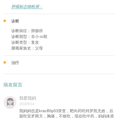
肿瘤标志物检测：
诊断
诊断病症：肺腺癌
诊断期型：非小-iv期
诊断类型：复发
腫瘤家族史：父母
治疗
病友留言
我爱我妈
2018/8/14
我妈妈也是kras和tp53突变，靶向药吃特罗凯无效，后
面吃安罗两天，胸痛，不敢吃，现在吃中药，妈妈体质