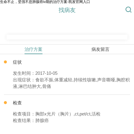
生命不止，坚强不息肺腺癌iv期的治疗方案-凯发官网入口
找病友
治疗方案
病友留言
症状
发生时间：2017-10-05
出现症状：食欲不振,体重减轻,持续性咳嗽,声音嘶哑,胸腔积
液,淋巴结肿大,骨痛
检查
检查项目：胸部x光片（胸片）,ct,pet/ct,活检
检查结果：肺腺癌