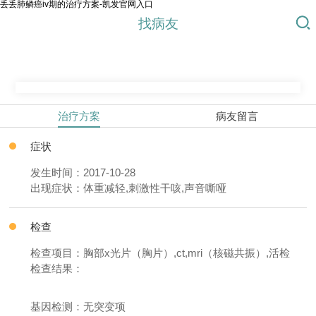
丢丢肺鳞癌iv期的治疗方案-凯发官网入口
找病友
治疗方案
病友留言
症状
发生时间：2017-10-28
出现症状：体重减轻,刺激性干咳,声音嘶哑
检查
检查项目：胸部x光片（胸片）,ct,mri（核磁共振）,活检
检查结果：
基因检测：无突变项