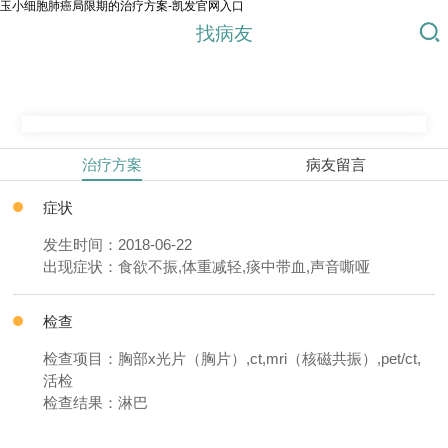
玉小细胞肺癌局限期的治疗方案-凯发官网入口
找病友
治疗方案
病友留言
症状
发生时间：2018-06-22
出现症状：食欲不振,体重减轻,痰中带血,声音嘶哑
检查
检查项目：胸部x光片（胸片）,ct,mri（核磁共振）,pet/ct,
活检
检查结果：淋巴