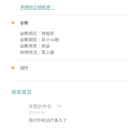
肿瘤标志物检测：
诊断
诊断病症：肺腺癌
诊断期型：非小-iv期
诊断类型：初诊
转移情况：肾上腺
治疗
病友留言
亲爱的爷爷
2018/6/24
你们中药治疗多久了