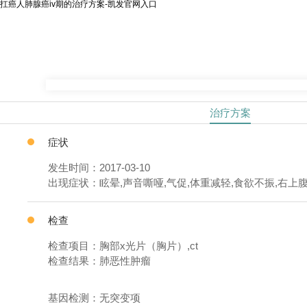
扛癌人肺腺癌iv期的治疗方案-凯发官网入口
治疗方案
症状
发生时间：2017-03-10
出现症状：眩晕,声音嘶哑,气促,体重减轻,食欲不振,右上
检查
检查项目：胸部x光片（胸片）,ct
检查结果：肺恶性肿瘤
基因检测：无突变项