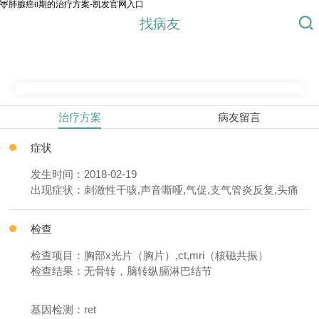
🦌肺腺癌ii期的治疗方案-凯发官网入口
找病友
治疗方案
病友留言
症状
发生时间：2018-02-19
出现症状：刺激性干咳,声音嘶哑,气促,支气管炎反复,头痛
检查
检查项目：胸部x光片（胸片）,ct,mri（核磁共振）
检查结果：无骨转，脑转纵膈淋巴结节
基因检测：ret