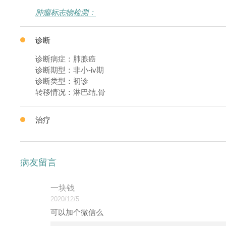
肿瘤标志物检测：
诊断
诊断病症：肺腺癌
诊断期型：非小-iv期
诊断类型：初诊
转移情况：淋巴结,骨
治疗
病友留言
一块钱
2020/12/5
可以加个微信么