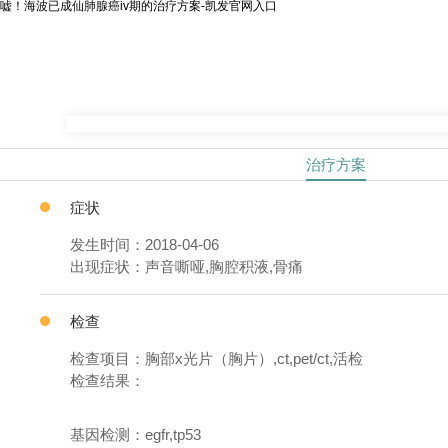
嘘！海波已成仙肺腺癌iv期的治疗方案-凯发官网入口
治疗方案
症状
发生时间：2018-04-06
出现症状：声音嘶哑,胸腔积液,骨痛
检查
检查项目：胸部x光片（胸片）,ct,pet/ct,活检
检查结果：
基因检测：egfr,tp53