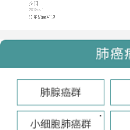
夕阳
2018/5/4
没用靶向药吗