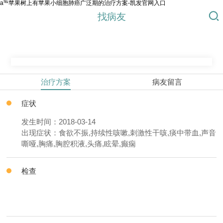
a℡苹果树上有苹果小细胞肺癌广泛期的治疗方案-凯发官网入口
找病友
治疗方案
病友留言
症状
发生时间：2018-03-14
出现症状：食欲不振,持续性咳嗽,刺激性干咳,痰中带血,声音
嘶哑,胸痛,胸腔积液,头痛,眩晕,癫痫
检查