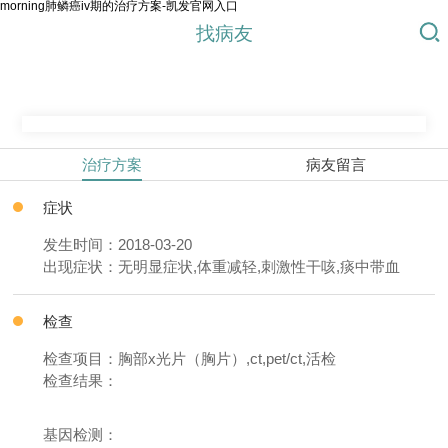
morning肺鳞癌iv期的治疗方案-凯发官网入口
找病友
治疗方案
病友留言
症状
发生时间：2018-03-20
出现症状：无明显症状,体重减轻,刺激性干咳,痰中带血
检查
检查项目：胸部x光片（胸片）,ct,pet/ct,活检
检查结果：
基因检测：