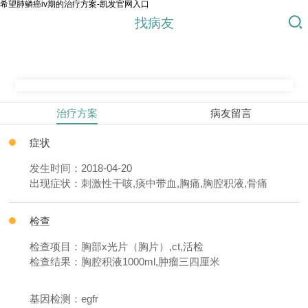
希望肺鳞癌iv期的治疗方案-凯发官网入口
找病友
治疗方案
病友留言
症状
发生时间：2018-04-20
出现症状：刺激性干咳,痰中带血,胸痛,胸腔积液,骨痛
检查
检查项目：胸部x光片（胸片）,ct,活检
检查结果：胸腔积液1000ml,肿瘤三四厘米
基因检测：egfr