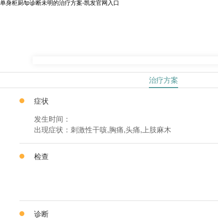
单身柜厨/tp诊断未明的治疗方案-凯发官网入口
治疗方案
症状
发生时间：
出现症状：刺激性干咳,胸痛,头痛,上肢麻木
检查
诊断