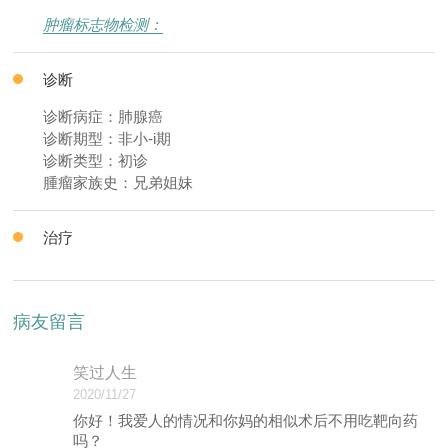
肿瘤标志物检测：
诊断
诊断病症：肺腺癌
诊断期型：非小-i期
诊断类型：初诊
腫瘤家族史：兄弟姐妹
治疗
病友留言
笑过人生
2020/11/27
你好！我爱人的情况和你妈的相似术后不用吃靶向药
吗？