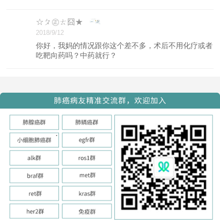
☆ㄆ㊣ㄊ囧★
2018/9/12
你好，我妈的情况跟你这个差不多，术后不用化疗或者
吃靶向药吗？中药就行？