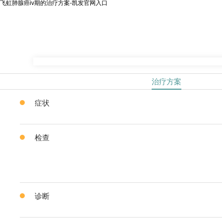
飞虹肺腺癌iv期的治疗方案-凯发官网入口
治疗方案
症状
检查
诊断