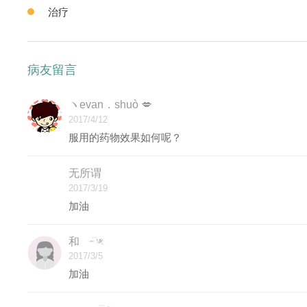
治疗
病友留言
ヽevan．shuò 💋
2017/4/12
服用的药物效果如何呢？
无所谓
2017/3/19
加油
和
2017/3/5
加油