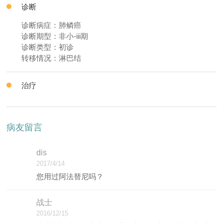
诊断
诊断病症：肺鳞癌
诊断期型：非小-iii期
诊断类型：初诊
转移情况：淋巴结
治疗
病友留言
dis
2017/4/14
您用过阿法替尼吗？
战士
2016/12/15