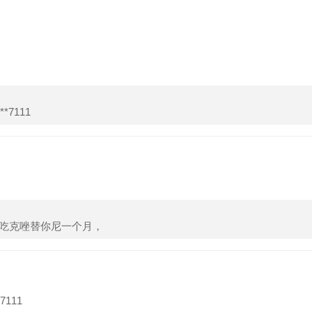
7111
刚吃克唑替你尼一个月，
111