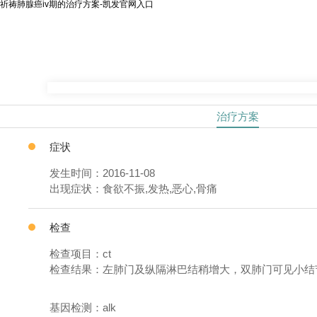
祈祷肺腺癌iv期的治疗方案-凯发官网入口
治疗方案
症状
发生时间：2016-11-08
出现症状：食欲不振,发热,恶心,骨痛
检查
检查项目：ct
检查结果：左肺门及纵隔淋巴结稍增大，双肺门可见小结
基因检测：alk