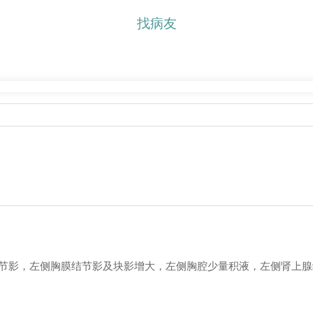
找病友
节影，左侧胸膜结节影及块影增大，左侧胸腔少量积液，左侧肾上腺