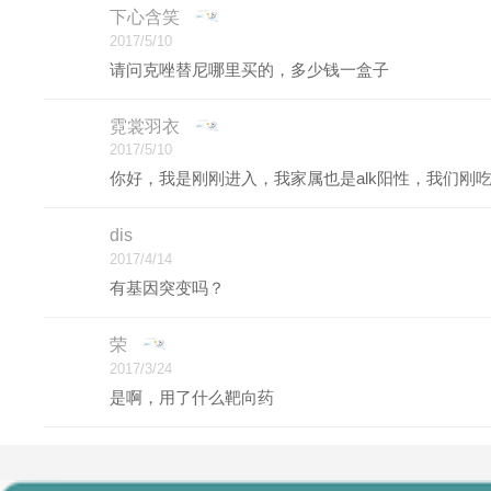
下心含笑
2017/5/10
请问克唑替尼哪里买的，多少钱一盒子
霓裳羽衣
2017/5/10
你好，我是刚刚进入，我家属也是alk阳性，我们刚
dis
2017/4/14
有基因突变吗？
荣
2017/3/24
是啊，用了什么靶向药