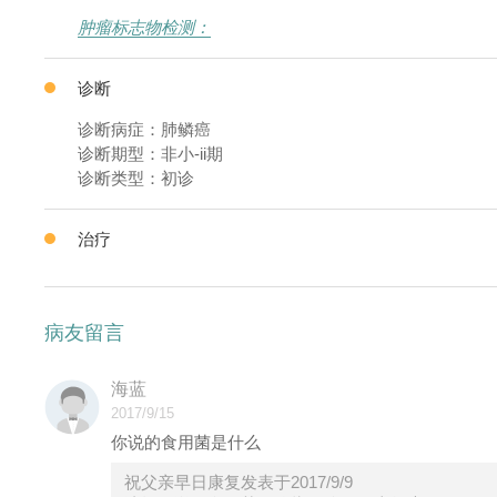
肿瘤标志物检测：
诊断
诊断病症：肺鳞癌
诊断期型：非小-ii期
诊断类型：初诊
治疗
病友留言
海蓝
2017/9/15
你说的食用菌是什么
祝父亲早日康复发表于2017/9/9