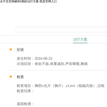
永不言弃肺鳞癌ii期的治疗方案-凯发官网入口
治疗方案
症状
发生时间：2016-06-22
出现症状：食欲不振,体重减轻,声音嘶哑,胸痛
检查
检查项目：胸部x光片（胸片）,ct,mri（核磁共振）,活检
检查结果：
基因检测：