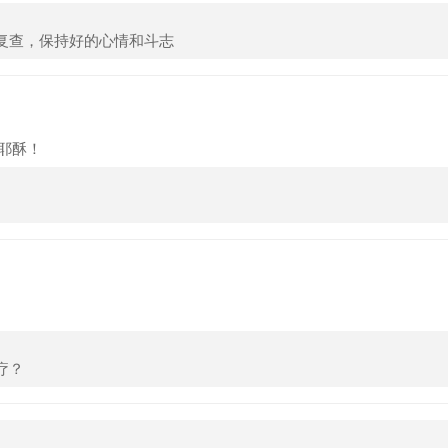
复查，保持好的心情和斗志
耶酥！
疗？