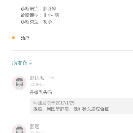
诊断病症：肺腺癌
诊断期型：非小-i期
诊断类型：初诊
治疗
病友留言
溜达虎
2019/4/6
是微乳头吗
熙熙发表于2017/1/25
腺癌、周围型肺癌、低乳状头癌综合征
熙熙