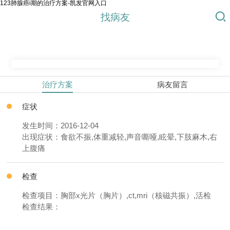
123肺腺癌i期的治疗方案-凯发官网入口
找病友
治疗方案
病友留言
症状
发生时间：2016-12-04
出现症状：食欲不振,体重减轻,声音嘶哑,眩晕,下肢麻木,右
上腹痛
检查
检查项目：胸部x光片（胸片）,ct,mri（核磁共振）,活检
检查结果：