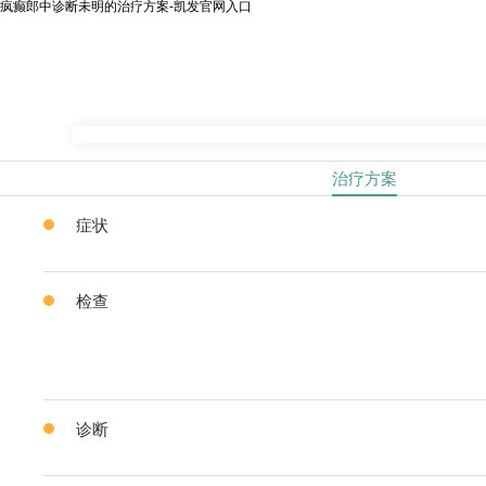
疯癫郎中诊断未明的治疗方案-凯发官网入口
治疗方案
症状
检查
诊断