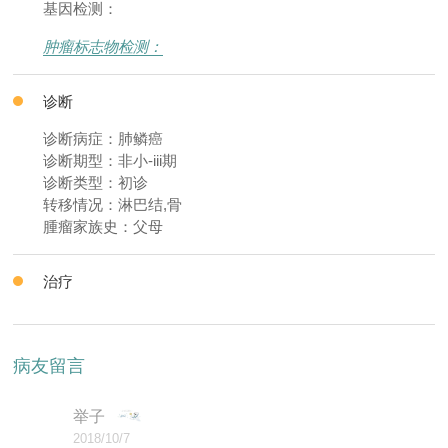
基因检测：
肿瘤标志物检测：
诊断
诊断病症：肺鳞癌
诊断期型：非小-iii期
诊断类型：初诊
转移情况：淋巴结,骨
腫瘤家族史：父母
治疗
病友留言
举子
2018/10/7