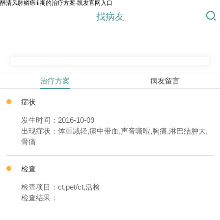
醉清风肺鳞癌iii期的治疗方案-凯发官网入口
找病友
治疗方案
病友留言
症状
发生时间：2016-10-09
出现症状：体重减轻,痰中带血,声音嘶哑,胸痛,淋巴结肿大,
骨痛
检查
检查项目：ct,pet/ct,活检
检查结果：