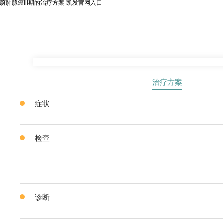
蔚肺腺癌iii期的治疗方案-凯发官网入口
治疗方案
症状
检查
诊断