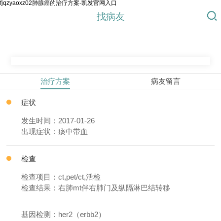
fjqzyaoxz02肺腺癌的治疗方案-凯发官网入口
找病友
治疗方案
病友留言
症状
发生时间：2017-01-26
出现症状：痰中带血
检查
检查项目：ct,pet/ct,活检
检查结果：右肺mt伴右肺门及纵隔淋巴结转移
基因检测：her2（erbb2）